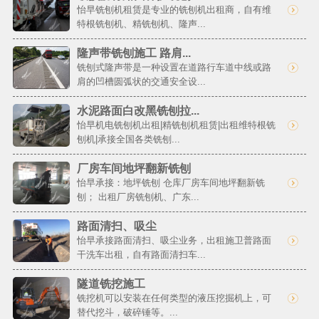
怡早铣刨机租赁是专业的铣刨机出租商，自有维
特根铣刨机、精铣刨机、隆声...
隆声带铣刨施工 路肩...
铣刨式隆声带是一种设置在道路行车道中线或路
肩的凹槽圆弧状的交通安全设...
水泥路面白改黑铣刨拉...
怡早机电铣刨机出租|精铣刨机租赁|出租维特根铣
刨机|承接全国各类铣刨...
厂房车间地坪翻新铣刨
怡早承接：地坪铣刨 仓库厂房车间地坪翻新铣
刨； 出租厂房铣刨机、广东...
路面清扫、吸尘
怡早承接路面清扫、吸尘业务，出租施卫普路面
干洗车出租，自有路面清扫车...
隧道铣挖施工
铣挖机可以安装在任何类型的液压挖掘机上，可
替代挖斗，破碎锤等。...