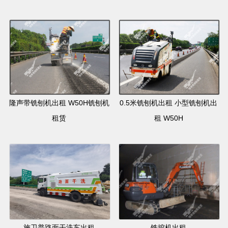
隆声带铣刨机出租 W50H铣刨机
0.5米铣刨机出租 小型铣刨机出
租赁
租 W50H
施卫普路面干洗车出租
铣挖机出租