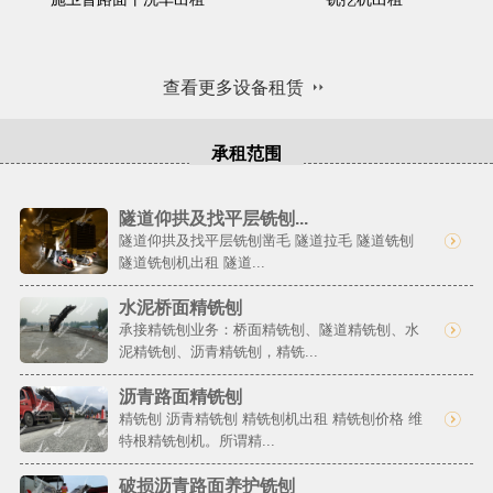
查看更多设备租赁
承租范围
隧道仰拱及找平层铣刨...
隧道仰拱及找平层铣刨凿毛 隧道拉毛 隧道铣刨
隧道铣刨机出租 隧道...
水泥桥面精铣刨
承接精铣刨业务：桥面精铣刨、隧道精铣刨、水
泥精铣刨、沥青精铣刨，精铣...
沥青路面精铣刨
精铣刨 沥青精铣刨 精铣刨机出租 精铣刨价格 维
特根精铣刨机。所谓精...
破损沥青路面养护铣刨