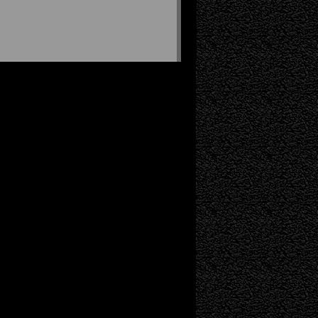
刨机、W130H铣刨
铣刨；公路、铁路隧