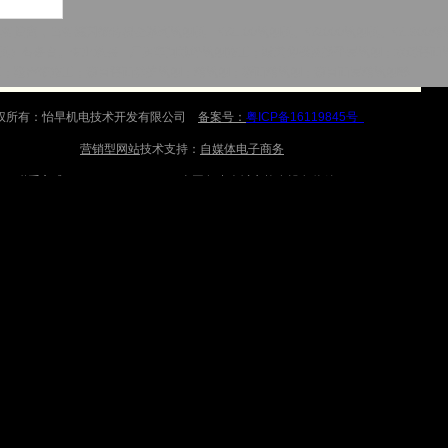
商，出租德国维特根全系列铣刨机：W2100铣刨机、W2000铣刨机、W1900精铣
铣刨机）各多台。专业承接：厂房车间地坪铣刨施工；隧道仰拱及找平层铣刨；水泥路面
工；隆声带施工；沥青路面养护铣刨；精铣刨；桥面精铣刨；沥青面层精铣刨等
权所有：怡早机电技术开发有限公司
备案号：
粤ICP备16119845号
营销型网站
技术支持：
自媒体电子商务
联系方式：
13707315277
全国各省会城市均有设备停放
湘公网安备 43011102000667号