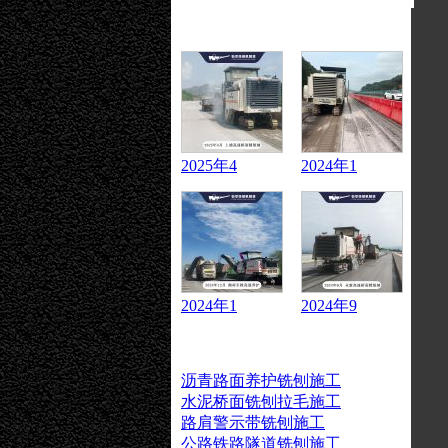
成交案例
2025年4
2024年1
2024年1
2024年9
承租业务
沥青路面养护铣刨施工
水泥桥面铣刨拉毛施工
路肩警示带铣刨施工
公路铁路隧道铣刨施工