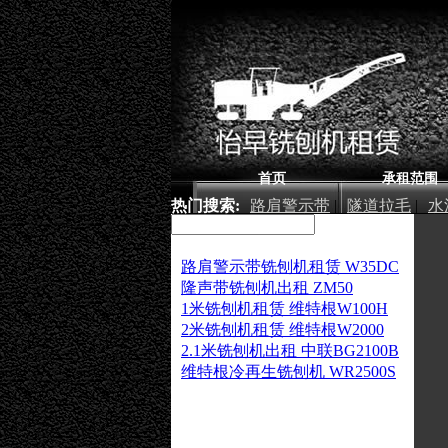
首页
承租范围
热门搜索:
路肩警示带
|
隧道拉毛
|
水
厂房铣刨
|
路肩警示带铣刨机租赁 W35DC
隆声带铣刨机出租 ZM50
1米铣刨机租赁 维特根W100H
2米铣刨机租赁 维特根W2000
2.1米铣刨机出租 中联BG2100B
维特根冷再生铣刨机 WR2500S