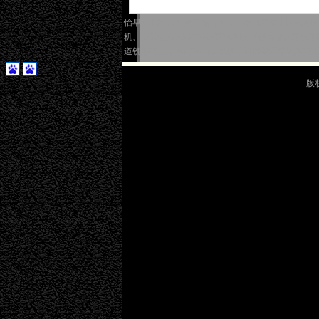
怡早机电技术开发有限公司是中南地区专业的铣刨机租赁
机、W50及W35DC隆声带铣刨机（路肩警示带
道铣刨施工；水泥路面白改黑；路肩警示带铣刨施
版