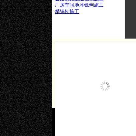
厂房车间地坪铣刨施工
精铣刨施工