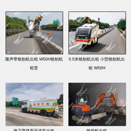
隆声带铣刨机出租 W50H铣刨机
0.5米铣刨机出租 小型铣刨机出
租赁
租 W50H
施卫普路面干洗车出租
铣挖机出租