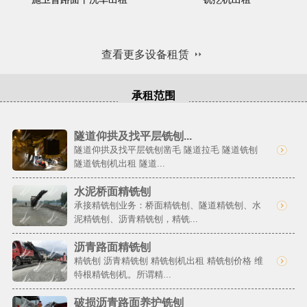
查看更多设备租赁
承租范围
隧道仰拱及找平层铣刨...
隧道仰拱及找平层铣刨凿毛 隧道拉毛 隧道铣刨
隧道铣刨机出租 隧道...
水泥桥面精铣刨
承接精铣刨业务：桥面精铣刨、隧道精铣刨、水
泥精铣刨、沥青精铣刨，精铣...
沥青路面精铣刨
精铣刨 沥青精铣刨 精铣刨机出租 精铣刨价格 维
特根精铣刨机。所谓精...
破损沥青路面养护铣刨