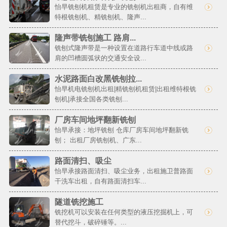
怡早铣刨机租赁是专业的铣刨机出租商，自有维
特根铣刨机、精铣刨机、隆声...
隆声带铣刨施工 路肩...
铣刨式隆声带是一种设置在道路行车道中线或路
肩的凹槽圆弧状的交通安全设...
水泥路面白改黑铣刨拉...
怡早机电铣刨机出租|精铣刨机租赁|出租维特根铣
刨机|承接全国各类铣刨...
厂房车间地坪翻新铣刨
怡早承接：地坪铣刨 仓库厂房车间地坪翻新铣
刨； 出租厂房铣刨机、广东...
路面清扫、吸尘
怡早承接路面清扫、吸尘业务，出租施卫普路面
干洗车出租，自有路面清扫车...
隧道铣挖施工
铣挖机可以安装在任何类型的液压挖掘机上，可
替代挖斗，破碎锤等。...