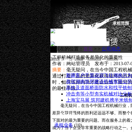
首页
承租范围
您现在的位置：
首页
> >
公司动态
>>
工程机械打造服务差异化的重要性
加入收藏
网站地图
RSS订阅
SiteMap
相关文章
作者：网站管理员 发布于：2013-07-02
摘要：
毫无疑问，在当今中国工程机
新疆客户千里迢迢飞往湖南只为
通过打造产品的差异化获得最终的胜
恭贺湖南筑邦建设机械有限公司
时，如何练好内功才是企业当下面对
高铁及道面桥面防水和找平铣刨
的最佳手段。
冲击夯等小型夯实机械对比分析
工程
上海宝马展 筑邦建机携半米铣刨
毫无疑问，在当今中国工程机械行业，
差异化获得最终的胜利还远远不够。而整个
商品分类
下面对的最为重要的问题。而在服务上的着
承租业务
(10)
成为了当下企业非常重要的战略行动之一。