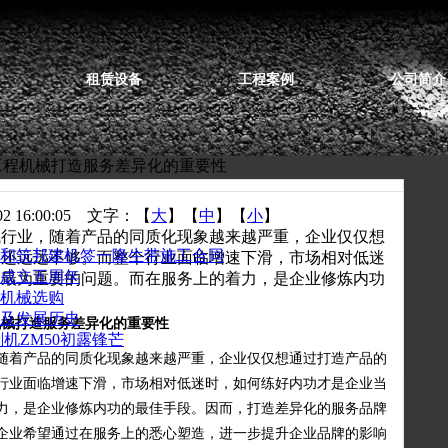
租赁设备
工程案例
公司简介
 工程机械打造服务差异化的重要性
 16:00:05 文字：【
大
】【
中
】【
小
】
械行业，随着产品的同质化现象越来越严重，企业仅仅想
和筑邦建机签一隆生带施工合同
利还远远不够。而整个行业面临增速下滑，市场相对低迷
成立五周年
的最为重要的问题。而在服务上的着力，是企业修炼内功
机械选购
及发展历史
机械
打造服务差异化的重要性
机ZM50初露锋芒
随着产品的同质化现象越来越严重，企业仅仅想通过打造产品的
行业面临增速下滑，市场相对低迷时，如何练好内功才是企业当
力，是企业修炼内功的最佳手段。因而，打造差异化的服务品牌
企业希望通过在服务上的悉心塑造，进一步提升企业品牌的影响