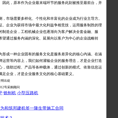
。因此，原本作为企业最末端环节的服务此刻被推至最前台，并
测，市场需要多样化、个性化和丰富化的企业成为行业主导方。
征。企业为获得市场中最大化利益争相竞技，运用服务制胜的理
的制造企业，工程机械企业也逐渐向为客户解决全套金融、服
希望通过服务内涵的深化、延展向以客户为中心的企业战略转
为形成一种企业固有的服务文化是服务差异化的核心内涵。在涵
牌运营等内容上，我们如何灌输企业的服务理念，才是企业打造
心，借助过程、产品等各种载体，通过创新的模式、依靠信息运
满足企业，才是企业服务文化的核心基础要义。
载请注明出处
2号采购顾问
护
铣刨机
小型压路机
只为和筑邦建机签一隆生带施工合同
是技术？