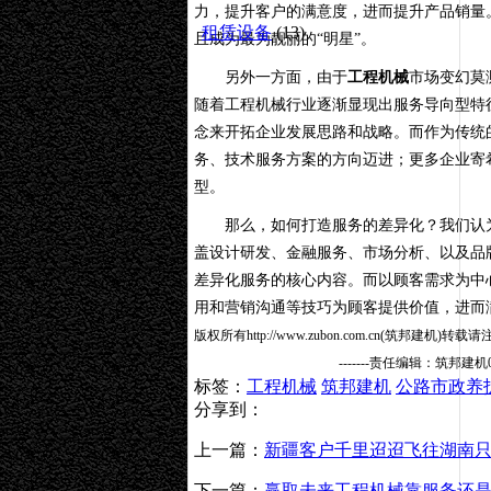
力，提升客户的满意度，进而提升产品销量
租赁设备
(13)
且成为最为靓丽的“明星”。
另外一方面，由于
工程机械
市场变幻莫
随着
工程机械
行业逐渐显现出服务导向型特
念来开拓企业发展思路和战略。而作为传统
务、技术服务方案的方向迈进；更多企业寄
型。
那么，如何打造服务的差异化？我们认
盖设计研发、金融服务、市场分析、以及品
差异化服务的核心内容。而以顾客需求为中
用和营销沟通等技巧为顾客提供价值，进而
版权所有http://www.zubon.com.cn(筑邦建机)转
-------责任编辑：筑邦建机01
标签：
工程机械
筑邦建机
公路市政养
分享到：
上一篇：
新疆客户千里迢迢飞往湖南
下一篇：
赢取未来工程机械靠服务还