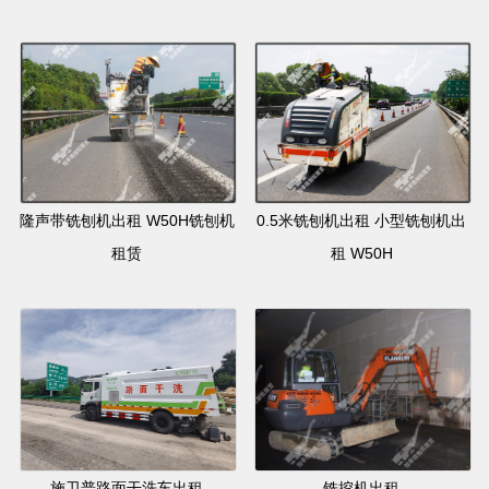
隆声带铣刨机出租 W50H铣刨机
0.5米铣刨机出租 小型铣刨机出
租赁
租 W50H
施卫普路面干洗车出租
铣挖机出租