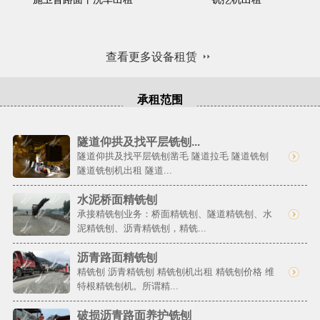
查看更多设备租赁
承租范围
隧道仰拱及找平层铣刨...
隧道仰拱及找平层铣刨凿毛 隧道拉毛 隧道铣刨
隧道铣刨机出租 隧道...
水泥桥面精铣刨
承接精铣刨业务：桥面精铣刨、隧道精铣刨、水
泥精铣刨、沥青精铣刨，精铣...
沥青路面精铣刨
精铣刨 沥青精铣刨 精铣刨机出租 精铣刨价格 维
特根精铣刨机。所谓精...
破损沥青路面养护铣刨