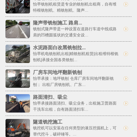
怡早铣刨机租赁是专业的铣刨机出租商，自有维
特根铣刨机、精铣刨机、隆声...
隆声带铣刨施工 路肩...
铣刨式隆声带是一种设置在道路行车道中线或路
肩的凹槽圆弧状的交通安全设...
水泥路面白改黑铣刨拉...
怡早机电铣刨机出租|精铣刨机租赁|出租维特根铣
刨机|承接全国各类铣刨...
厂房车间地坪翻新铣刨
怡早承接：地坪铣刨 仓库厂房车间地坪翻新铣
刨； 出租厂房铣刨机、广东...
路面清扫、吸尘
怡早承接路面清扫、吸尘业务，出租施卫普路面
干洗车出租，自有路面清扫车...
隧道铣挖施工
铣挖机可以安装在任何类型的液压挖掘机上，可
替代挖斗，破碎锤等。...