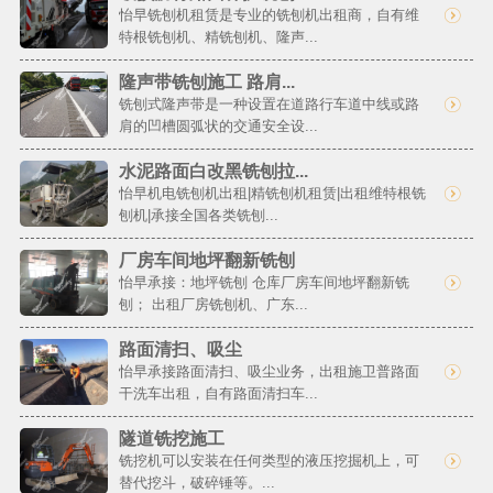
怡早铣刨机租赁是专业的铣刨机出租商，自有维
特根铣刨机、精铣刨机、隆声...
隆声带铣刨施工 路肩...
铣刨式隆声带是一种设置在道路行车道中线或路
肩的凹槽圆弧状的交通安全设...
水泥路面白改黑铣刨拉...
怡早机电铣刨机出租|精铣刨机租赁|出租维特根铣
刨机|承接全国各类铣刨...
厂房车间地坪翻新铣刨
怡早承接：地坪铣刨 仓库厂房车间地坪翻新铣
刨； 出租厂房铣刨机、广东...
路面清扫、吸尘
怡早承接路面清扫、吸尘业务，出租施卫普路面
干洗车出租，自有路面清扫车...
隧道铣挖施工
铣挖机可以安装在任何类型的液压挖掘机上，可
替代挖斗，破碎锤等。...