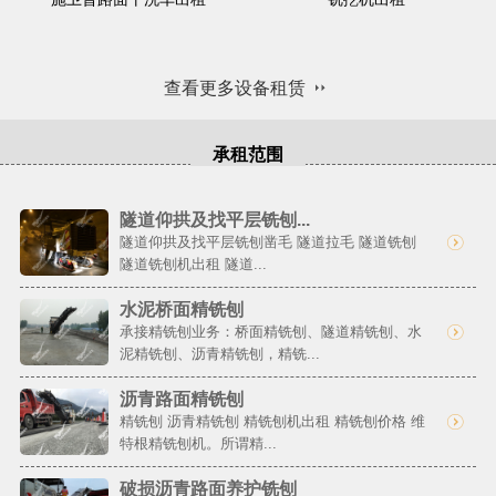
查看更多设备租赁
承租范围
隧道仰拱及找平层铣刨...
隧道仰拱及找平层铣刨凿毛 隧道拉毛 隧道铣刨
隧道铣刨机出租 隧道...
水泥桥面精铣刨
承接精铣刨业务：桥面精铣刨、隧道精铣刨、水
泥精铣刨、沥青精铣刨，精铣...
沥青路面精铣刨
精铣刨 沥青精铣刨 精铣刨机出租 精铣刨价格 维
特根精铣刨机。所谓精...
破损沥青路面养护铣刨