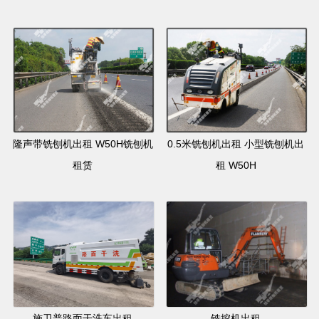
隆声带铣刨机出租 W50H铣刨机
0.5米铣刨机出租 小型铣刨机出
租赁
租 W50H
施卫普路面干洗车出租
铣挖机出租