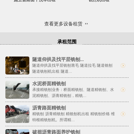
查看更多设备租赁
承租范围
隧道仰拱及找平层铣刨...
隧道仰拱及找平层铣刨凿毛 隧道拉毛 隧道铣刨
隧道铣刨机出租 隧道...
水泥桥面精铣刨
承接精铣刨业务：桥面精铣刨、隧道精铣刨、水
泥精铣刨、沥青精铣刨，精铣...
沥青路面精铣刨
精铣刨 沥青精铣刨 精铣刨机出租 精铣刨价格 维
特根精铣刨机。所谓精...
破损沥青路面养护铣刨