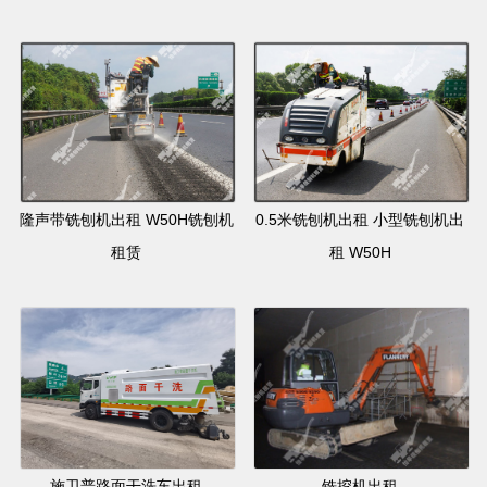
隆声带铣刨机出租 W50H铣刨机
0.5米铣刨机出租 小型铣刨机出
租赁
租 W50H
施卫普路面干洗车出租
铣挖机出租