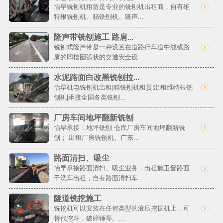
怡早铣刨机租赁是专业的铣刨机出租商，自有维
特根铣刨机、精铣刨机、隆声...
隆声带铣刨施工 路肩...
铣刨式隆声带是一种设置在道路行车道中线或路
肩的凹槽圆弧状的交通安全设...
水泥路面白改黑铣刨拉...
怡早机电铣刨机出租|精铣刨机租赁|出租维特根铣
刨机|承接全国各类铣刨...
厂房车间地坪翻新铣刨
怡早承接：地坪铣刨 仓库厂房车间地坪翻新铣
刨； 出租厂房铣刨机、广东...
路面清扫、吸尘
怡早承接路面清扫、吸尘业务，出租施卫普路面
干洗车出租，自有路面清扫车...
隧道铣挖施工
铣挖机可以安装在任何类型的液压挖掘机上，可
替代挖斗，破碎锤等。...