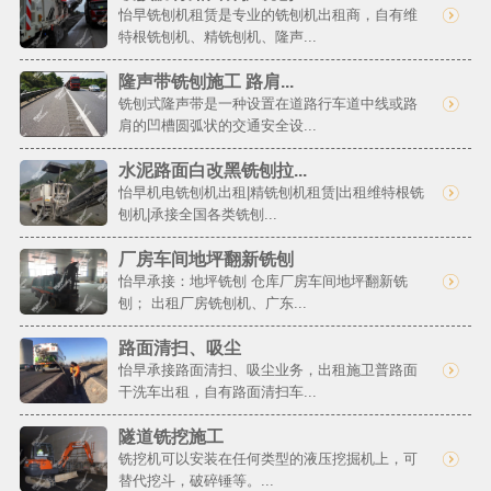
怡早铣刨机租赁是专业的铣刨机出租商，自有维
特根铣刨机、精铣刨机、隆声...
隆声带铣刨施工 路肩...
铣刨式隆声带是一种设置在道路行车道中线或路
肩的凹槽圆弧状的交通安全设...
水泥路面白改黑铣刨拉...
怡早机电铣刨机出租|精铣刨机租赁|出租维特根铣
刨机|承接全国各类铣刨...
厂房车间地坪翻新铣刨
怡早承接：地坪铣刨 仓库厂房车间地坪翻新铣
刨； 出租厂房铣刨机、广东...
路面清扫、吸尘
怡早承接路面清扫、吸尘业务，出租施卫普路面
干洗车出租，自有路面清扫车...
隧道铣挖施工
铣挖机可以安装在任何类型的液压挖掘机上，可
替代挖斗，破碎锤等。...