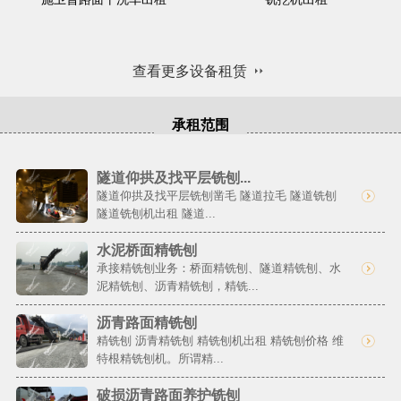
查看更多设备租赁
承租范围
隧道仰拱及找平层铣刨...
隧道仰拱及找平层铣刨凿毛 隧道拉毛 隧道铣刨
隧道铣刨机出租 隧道...
水泥桥面精铣刨
承接精铣刨业务：桥面精铣刨、隧道精铣刨、水
泥精铣刨、沥青精铣刨，精铣...
沥青路面精铣刨
精铣刨 沥青精铣刨 精铣刨机出租 精铣刨价格 维
特根精铣刨机。所谓精...
破损沥青路面养护铣刨