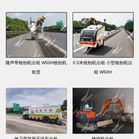
隆声带铣刨机出租 W50H铣刨机
0.5米铣刨机出租 小型铣刨机出
租赁
租 W50H
施卫普路面干洗车出租
铣挖机出租