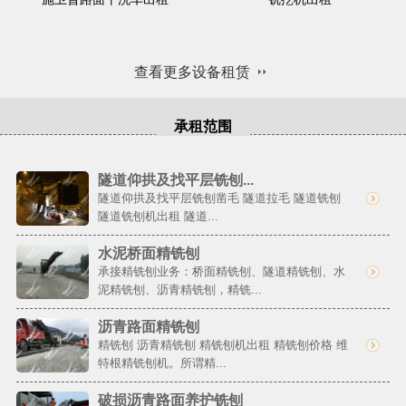
查看更多设备租赁
承租范围
隧道仰拱及找平层铣刨...
隧道仰拱及找平层铣刨凿毛 隧道拉毛 隧道铣刨
隧道铣刨机出租 隧道...
水泥桥面精铣刨
承接精铣刨业务：桥面精铣刨、隧道精铣刨、水
泥精铣刨、沥青精铣刨，精铣...
沥青路面精铣刨
精铣刨 沥青精铣刨 精铣刨机出租 精铣刨价格 维
特根精铣刨机。所谓精...
破损沥青路面养护铣刨