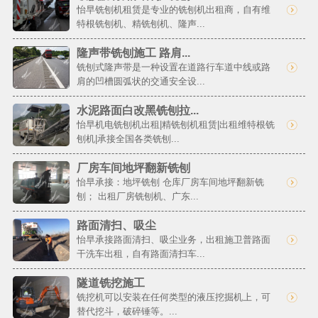
怡早铣刨机租赁是专业的铣刨机出租商，自有维
特根铣刨机、精铣刨机、隆声...
隆声带铣刨施工 路肩...
铣刨式隆声带是一种设置在道路行车道中线或路
肩的凹槽圆弧状的交通安全设...
水泥路面白改黑铣刨拉...
怡早机电铣刨机出租|精铣刨机租赁|出租维特根铣
刨机|承接全国各类铣刨...
厂房车间地坪翻新铣刨
怡早承接：地坪铣刨 仓库厂房车间地坪翻新铣
刨； 出租厂房铣刨机、广东...
路面清扫、吸尘
怡早承接路面清扫、吸尘业务，出租施卫普路面
干洗车出租，自有路面清扫车...
隧道铣挖施工
铣挖机可以安装在任何类型的液压挖掘机上，可
替代挖斗，破碎锤等。...