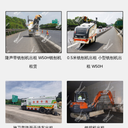
隆声带铣刨机出租 W50H铣刨机
0.5米铣刨机出租 小型铣刨机出
租赁
租 W50H
施卫普路面干洗车出租
铣挖机出租