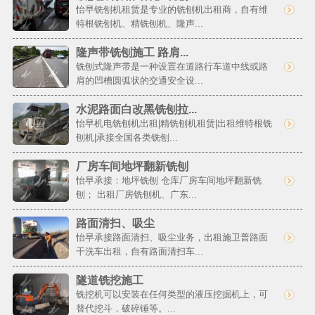
怡早铣刨机租赁是专业的铣刨机出租商，自有维
特根铣刨机、精铣刨机、隆声...
隆声带铣刨施工 路肩...
铣刨式隆声带是一种设置在道路行车道中线或路
肩的凹槽圆弧状的交通安全设...
水泥路面白改黑铣刨拉...
怡早机电铣刨机出租|精铣刨机租赁|出租维特根铣
刨机|承接全国各类铣刨...
厂房车间地坪翻新铣刨
怡早承接：地坪铣刨 仓库厂房车间地坪翻新铣
刨； 出租厂房铣刨机、广东...
路面清扫、吸尘
怡早承接路面清扫、吸尘业务，出租施卫普路面
干洗车出租，自有路面清扫车...
隧道铣挖施工
铣挖机可以安装在任何类型的液压挖掘机上，可
替代挖斗，破碎锤等。...