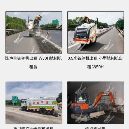
隆声带铣刨机出租 W50H铣刨机
0.5米铣刨机出租 小型铣刨机出
租赁
租 W50H
施卫普路面干洗车出租
铣挖机出租