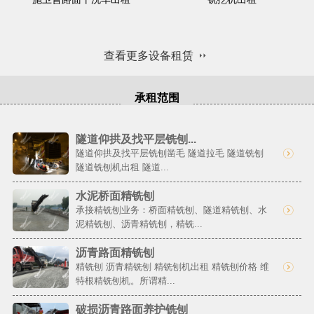
查看更多设备租赁
承租范围
隧道仰拱及找平层铣刨...
隧道仰拱及找平层铣刨凿毛 隧道拉毛 隧道铣刨
隧道铣刨机出租 隧道...
水泥桥面精铣刨
承接精铣刨业务：桥面精铣刨、隧道精铣刨、水
泥精铣刨、沥青精铣刨，精铣...
沥青路面精铣刨
精铣刨 沥青精铣刨 精铣刨机出租 精铣刨价格 维
特根精铣刨机。所谓精...
破损沥青路面养护铣刨