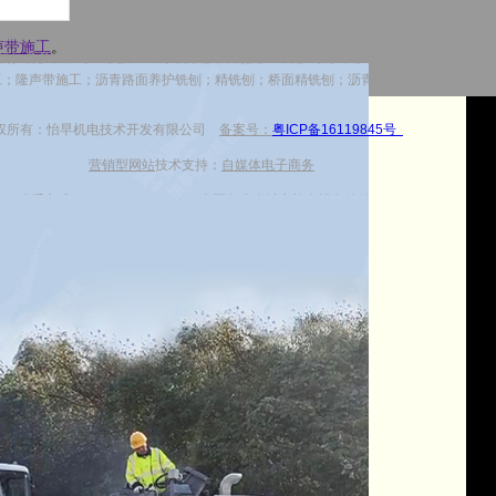
商，出租德国维特根全系列铣刨机：W2100铣刨机、W2000铣刨机、W1900精铣
声带施工
。
铣刨机）各多台。专业承接：厂房车间地坪铣刨施工；隧道仰拱及找平层铣刨；水泥路面
工；隆声带施工；沥青路面养护铣刨；精铣刨；桥面精铣刨；沥青面层精铣刨等
权所有：怡早机电技术开发有限公司
备案号：
粤ICP备16119845号
营销型网站
技术支持：
自媒体电子商务
联系方式：
13707315277
全国各省会城市均有设备停放
湘公网安备 43011102000667号