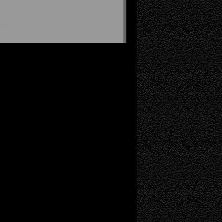
刨机、W130H铣刨
铣刨；公路、铁路隧