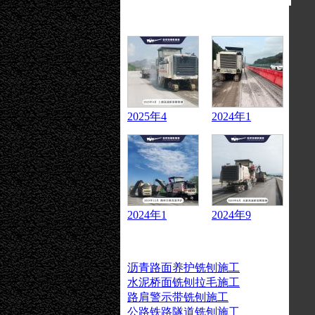
成交案例
2025年4
2024年1
2024年1
2024年9
承租业务
沥青路面养护铣刨施工
水泥桥面铣刨拉毛施工
路肩警示带铣刨施工
公路铁路隧道铣刨施工