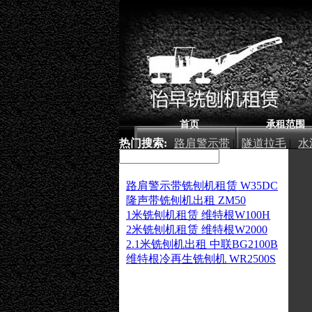
首页
承租范围
热门搜索:
路肩警示带
|
隧道拉毛
|
水
厂房铣刨
|
路肩警示带铣刨机租赁 W35DC
隆声带铣刨机出租 ZM50
1米铣刨机租赁 维特根W100H
2米铣刨机租赁 维特根W2000
2.1米铣刨机出租 中联BG2100B
维特根冷再生铣刨机 WR2500S