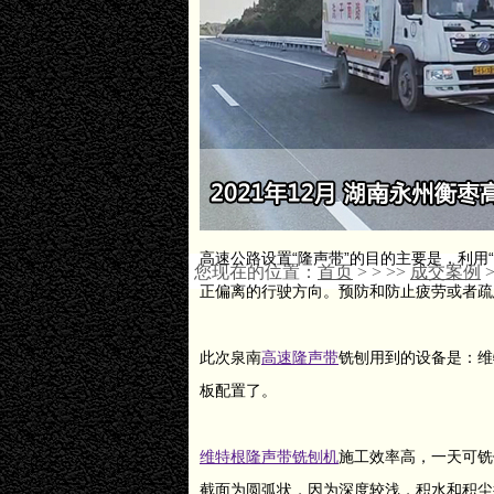
高速公路设置“隆声带”的目的主要是，利用
您现在的位置：
首页
>
>
>>
成交案例
正偏离的行驶方向。预防和防止疲劳或者疏
此次泉南
高速隆声带
铣刨用到的设备是：维
板配置了。
维特根隆声带铣刨机
施工效率高，一天可铣
截面为圆弧状，因为深度较浅，积水和积尘