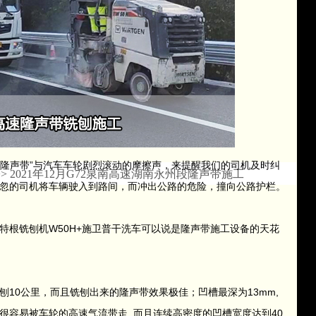
“隆声带”与汽车车轮剧烈滚动的摩擦声，来提醒我们的司机及时纠
>> 2021年12月G72泉南高速湖南永州段隆声带施工
忽的司机将车辆驶入到路间，而冲出公路的危险，撞向公路护栏。
特根铣刨机W50H+施卫普干洗车可以说是隆声带施工设备的天花
刨10公里，而且铣刨出来的隆声带效果极佳；凹槽最深为13mm,
很容易被车轮的高速气流带走. 而且连续高密度的凹槽宽度达到40