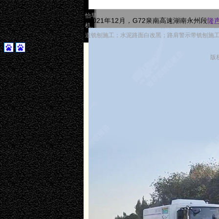
怡早机电技术开发有限公司是中南地区专业的铣刨机租赁
2021年12月，G72泉南高速湖南永州段
隆
机、W50及W35DC隆声带铣刨机（路肩警示带
道铣刨施工；水泥路面白改黑；路肩警示带铣刨施
版