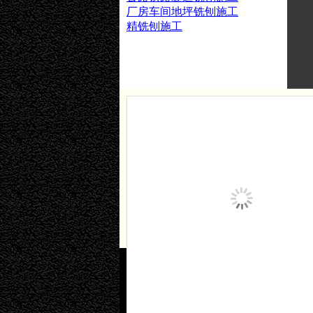
厂房车间地坪铣刨施工
精铣刨施工