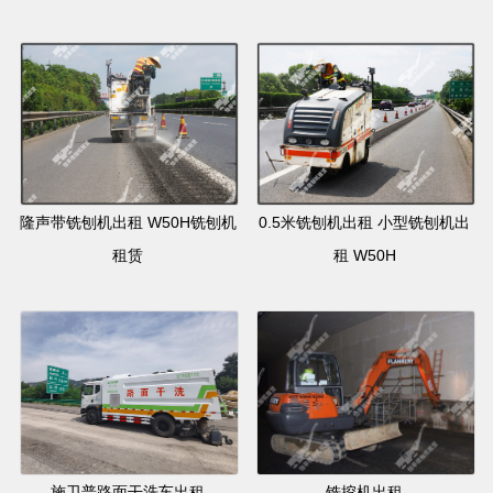
隆声带铣刨机出租 W50H铣刨机
0.5米铣刨机出租 小型铣刨机出
租赁
租 W50H
施卫普路面干洗车出租
铣挖机出租