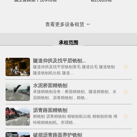
查看更多设备租赁
承租范围
隧道仰拱及找平层铣刨...
隧道仰拱及找平层铣刨凿毛 隧道拉毛 隧道铣刨
隧道铣刨机出租 隧道...
水泥桥面精铣刨
承接精铣刨业务：桥面精铣刨、隧道精铣刨、水
泥精铣刨、沥青精铣刨，精铣...
沥青路面精铣刨
精铣刨 沥青精铣刨 精铣刨机出租 精铣刨价格 维
特根精铣刨机。所谓精...
破损沥青路面养护铣刨