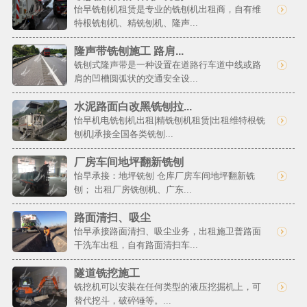
怡早铣刨机租赁是专业的铣刨机出租商，自有维
特根铣刨机、精铣刨机、隆声...
隆声带铣刨施工 路肩...
铣刨式隆声带是一种设置在道路行车道中线或路
肩的凹槽圆弧状的交通安全设...
水泥路面白改黑铣刨拉...
怡早机电铣刨机出租|精铣刨机租赁|出租维特根铣
刨机|承接全国各类铣刨...
厂房车间地坪翻新铣刨
怡早承接：地坪铣刨 仓库厂房车间地坪翻新铣
刨； 出租厂房铣刨机、广东...
路面清扫、吸尘
怡早承接路面清扫、吸尘业务，出租施卫普路面
干洗车出租，自有路面清扫车...
隧道铣挖施工
铣挖机可以安装在任何类型的液压挖掘机上，可
替代挖斗，破碎锤等。...