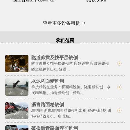
查看更多设备租赁
承租范围
隧道仰拱及找平层铣刨...
隧道仰拱及找平层铣刨凿毛 隧道拉毛 隧道铣刨
隧道铣刨机出租 隧道...
水泥桥面精铣刨
承接精铣刨业务：桥面精铣刨、隧道精铣刨、水
泥精铣刨、沥青精铣刨，精铣...
沥青路面精铣刨
精铣刨 沥青精铣刨 精铣刨机出租 精铣刨价格 维
特根精铣刨机。所谓精...
破损沥青路面养护铣刨