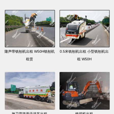
隆声带铣刨机出租 W50H铣刨机
0.5米铣刨机出租 小型铣刨机出
租赁
租 W50H
施卫普路面干洗车出租
铣挖机出租