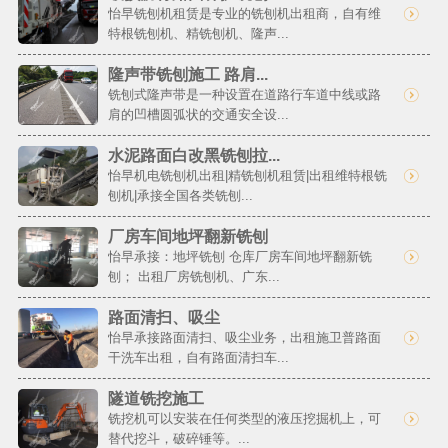
怡早铣刨机租赁是专业的铣刨机出租商，自有维
特根铣刨机、精铣刨机、隆声...
隆声带铣刨施工 路肩...
铣刨式隆声带是一种设置在道路行车道中线或路
肩的凹槽圆弧状的交通安全设...
水泥路面白改黑铣刨拉...
怡早机电铣刨机出租|精铣刨机租赁|出租维特根铣
刨机|承接全国各类铣刨...
厂房车间地坪翻新铣刨
怡早承接：地坪铣刨 仓库厂房车间地坪翻新铣
刨； 出租厂房铣刨机、广东...
路面清扫、吸尘
怡早承接路面清扫、吸尘业务，出租施卫普路面
干洗车出租，自有路面清扫车...
隧道铣挖施工
铣挖机可以安装在任何类型的液压挖掘机上，可
替代挖斗，破碎锤等。...