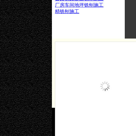
厂房车间地坪铣刨施工
精铣刨施工