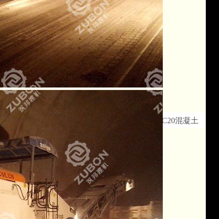
>> 山西中南部铁路通道中铁17局石楼隧道--15cmC20混凝土