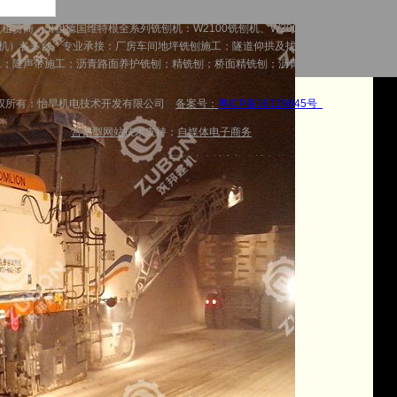
商，出租德国维特根全系列铣刨机：W2100铣刨机、W2000铣刨机、W1900精铣
铣刨机）各多台。专业承接：厂房车间地坪铣刨施工；隧道仰拱及找平层铣刨；水泥路面
工；隆声带施工；沥青路面养护铣刨；精铣刨；桥面精铣刨；沥青面层精铣刨等
权所有：怡早机电技术开发有限公司
备案号：
粤ICP备16119845号
营销型网站
技术支持：
自媒体电子商务
联系方式：
13707315277
全国各省会城市均有设备停放
湘公网安备 43011102000667号