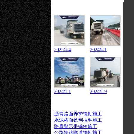
成交案例
2025年4
2024年1
2024年1
2024年9
承租业务
沥青路面养护铣刨施工
水泥桥面铣刨拉毛施工
路肩警示带铣刨施工
公路铁路隧道铣刨施工