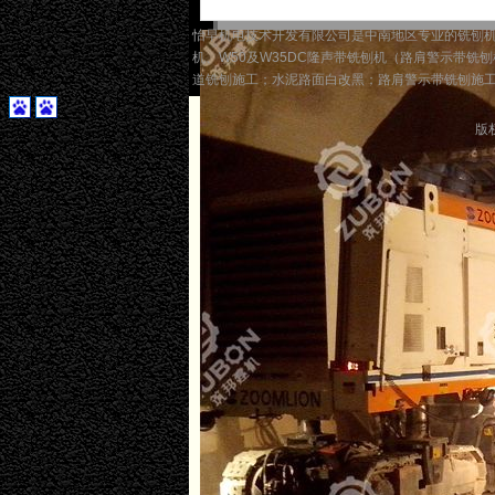
怡早机电技术开发有限公司是中南地区专业的铣刨机租赁
机、W50及W35DC隆声带铣刨机（路肩警示带
道铣刨施工；水泥路面白改黑；路肩警示带铣刨施
版