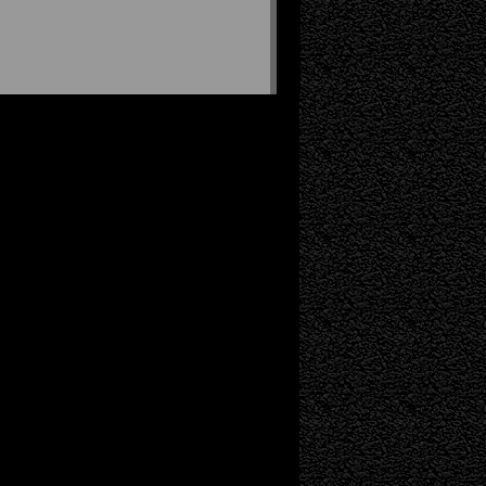
刨机、W130H铣刨
铣刨；公路、铁路隧