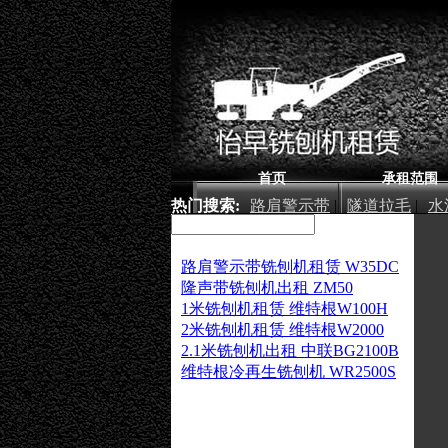
首页
承租范围
热门搜索:
路肩警示带
|
隧道拉毛
|
水
厂房铣刨
|
路肩警示带铣刨机租赁 W35DC
隆声带铣刨机出租 ZM50
1米铣刨机租赁 维特根W100H
2米铣刨机租赁 维特根W2000
2.1米铣刨机出租 中联BG2100B
维特根冷再生铣刨机 WR2500S