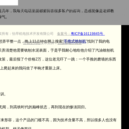
商，出租德国维特根全系列铣刨机：W2100铣刨机、W2000铣刨机、W1900精铣
这几年，我每天电话里面都要回答很多客户的咨询，总感觉像是老师教
铣刨机）各多台。专业承接：厂房车间地坪铣刨施工；隧道仰拱及找平层铣刨；水泥路面
脾气。
工；隆声带施工；沥青路面养护铣刨；精铣刨；桥面精铣刨；沥青面层精铣刨等
权所有：怡早机电技术开发有限公司
备案号：
粤ICP备16119845号
弄平整一点，晚上11点钟在网上搜索“
手推式铣刨机
”找到了我的电
营销型网站
技术支持：
自媒体电子商务
只弄清楚他需要铣刨水泥表面，于是乎我耐心地给他介绍了汽油铣刨机
联系方式：
13707315277
全国各省会城市均有设备停放
政策，最后报了个价格2万，这位老兄吓了一跳：一个手推的磨墙的东西
床上爬起来的我闷坐了半晌才重新上床。
湘公网安备 43011102000667号
教训。
无闻，到高铁时代的巅峰状态，再到现在的惨淡回归。
字来形容，这个产品的门槛不高，因为技术含量不高，所以很多人也没有
种机型，样子像而已。