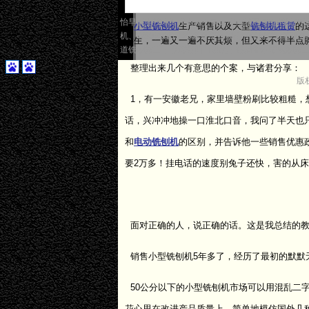
怡早机电技术开发有限公司是中南地区专业的铣刨机租赁
做
小型铣刨机
生产销售以及大型
铣刨机租赁
的
机、W50及W35DC隆声带铣刨机（路肩警示带
学生，一遍又一遍不厌其烦，但又来不得半点
道铣刨施工；水泥路面白改黑；路肩警示带铣刨施
整理出来几个有意思的个案，与诸君分享：
版
1，有一安徽老兄，家里墙壁粉刷比较粗糙，想
话，兴冲冲地操一口淮北口音，我问了半天也
和
电动铣刨机
的区别，并告诉他一些销售优惠
要2万多！挂电话的速度别兔子还快，害的从
面对正确的人，说正确的话。这是我总结的
销售小型铣刨机5年多了，经历了最初的默默
50公分以下的小型铣刨机市场可以用混乱二
花心思在改进产品质量上，简单地模仿国外几