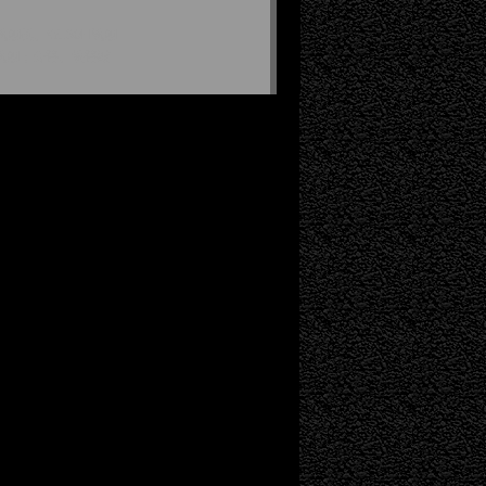
刨机、W130H铣刨
铣刨；公路、铁路隧