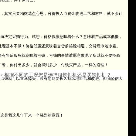
，其实只要稍微花点心思，舍得投入点资金改进工艺和材料，就不会让
而决定采购行为。试想：价格低廉意味着什么？意味着产品成本低廉，
处理基本不做！价格低廉还意味着交货前笑脸相迎，交货后冷若冰霜。
要有售后服务就意味着亏钱，亏钱的事情谁愿意做呢？所以就不要怪商
午餐，你付出多少，就会得到多少，付钱买产品，一样的道理！
>> 根据不同的工况您是选择租铣刨机还是买铣刨机？
点钱就可以立马掉头，没有想到要长久持续地经营和改进。但我坚信大
这是我这几年下来一个强烈的意愿！