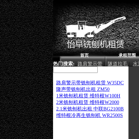
首页
承租范围
热门搜索:
路肩警示带
|
隧道拉毛
|
水
厂房铣刨
|
路肩警示带铣刨机租赁 W35DC
隆声带铣刨机出租 ZM50
1米铣刨机租赁 维特根W100H
2米铣刨机租赁 维特根W2000
2.1米铣刨机出租 中联BG2100B
维特根冷再生铣刨机 WR2500S