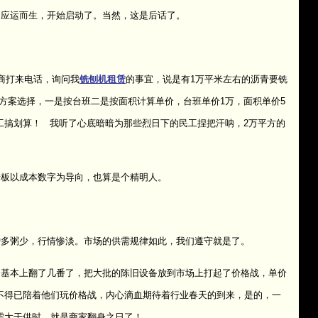
应运而生，开始启动了。当然，这是后话了。
商打来电话，询问我
铣刨机租赁
的事宜，说是有1万平米左右的沥青要铣
个方案选择，一是按台班二是按面积计算单价，台班单价1万，面积单价5
工搞划算！
我听了心底暗暗为那些烈日下的民工捏把汗呐，2万平方的
板以成本数字为导向，也算是个精明人。
多粥少，行情惨淡。市场的供需规律如此，我们遵守就是了。
基本上翻了几番了，把大批的陈旧设备放到市场上打起了价格战，单价
不得已陪着他们玩价格战，内心滴血期待着行业春天的到来，是的，一
需大于供时，就是商家翻身之日了！