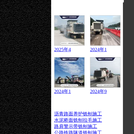
成交案例
2025年4
2024年1
2024年1
2024年9
承租业务
沥青路面养护铣刨施工
水泥桥面铣刨拉毛施工
路肩警示带铣刨施工
公路铁路隧道铣刨施工