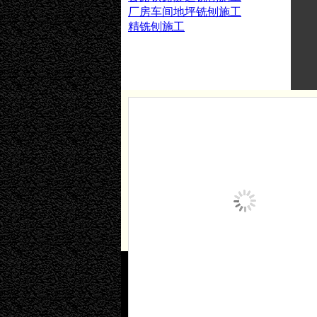
厂房车间地坪铣刨施工
精铣刨施工