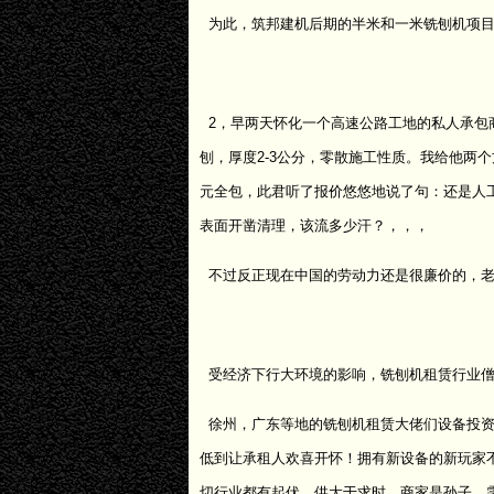
为此，筑邦建机后期的半米和一米铣刨机项目
2，早两天怀化一个高速公路工地的私人承包
刨，厚度2-3公分，零散施工性质。我给他两
元全包，此君听了报价悠悠地说了句：还是人
表面开凿清理，该流多少汗？，，，
不过反正现在中国的劳动力还是很廉价的，老
受经济下行大环境的影响，铣刨机租赁行业僧
徐州，广东等地的铣刨机租赁大佬们设备投资
低到让承租人欢喜开怀！拥有新设备的新玩家
切行业都有起伏，供大于求时，商家是孙子，