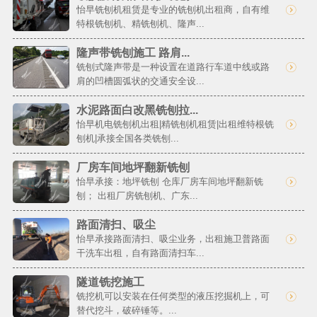
怡早铣刨机租赁是专业的铣刨机出租商，自有维
特根铣刨机、精铣刨机、隆声...
隆声带铣刨施工 路肩...
铣刨式隆声带是一种设置在道路行车道中线或路
肩的凹槽圆弧状的交通安全设...
水泥路面白改黑铣刨拉...
怡早机电铣刨机出租|精铣刨机租赁|出租维特根铣
刨机|承接全国各类铣刨...
厂房车间地坪翻新铣刨
怡早承接：地坪铣刨 仓库厂房车间地坪翻新铣
刨； 出租厂房铣刨机、广东...
路面清扫、吸尘
怡早承接路面清扫、吸尘业务，出租施卫普路面
干洗车出租，自有路面清扫车...
隧道铣挖施工
铣挖机可以安装在任何类型的液压挖掘机上，可
替代挖斗，破碎锤等。...