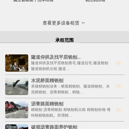
查看更多设备租赁
承租范围
隧道仰拱及找平层铣刨...
隧道仰拱及找平层铣刨凿毛 隧道拉毛 隧道铣刨
隧道铣刨机出租 隧道...
水泥桥面精铣刨
承接精铣刨业务：桥面精铣刨、隧道精铣刨、水
泥精铣刨、沥青精铣刨，精铣...
沥青路面精铣刨
精铣刨 沥青精铣刨 精铣刨机出租 精铣刨价格 维
特根精铣刨机。所谓精...
破损沥青路面养护铣刨