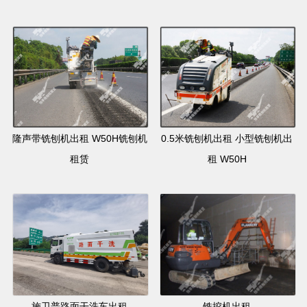
隆声带铣刨机出租 W50H铣刨机
0.5米铣刨机出租 小型铣刨机出
租赁
租 W50H
施卫普路面干洗车出租
铣挖机出租