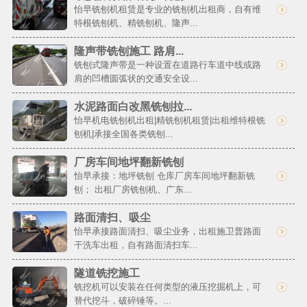
怡早铣刨机租赁是专业的铣刨机出租商，自有维
特根铣刨机、精铣刨机、隆声...
隆声带铣刨施工 路肩...
铣刨式隆声带是一种设置在道路行车道中线或路
肩的凹槽圆弧状的交通安全设...
水泥路面白改黑铣刨拉...
怡早机电铣刨机出租|精铣刨机租赁|出租维特根铣
刨机|承接全国各类铣刨...
厂房车间地坪翻新铣刨
怡早承接：地坪铣刨 仓库厂房车间地坪翻新铣
刨； 出租厂房铣刨机、广东...
路面清扫、吸尘
怡早承接路面清扫、吸尘业务，出租施卫普路面
干洗车出租，自有路面清扫车...
隧道铣挖施工
铣挖机可以安装在任何类型的液压挖掘机上，可
替代挖斗，破碎锤等。...