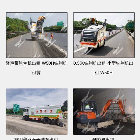
隆声带铣刨机出租 W50H铣刨机
0.5米铣刨机出租 小型铣刨机出
租赁
租 W50H
施卫普路面干洗车出租
铣挖机出租