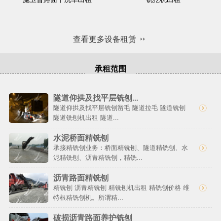
查看更多设备租赁
承租范围
隧道仰拱及找平层铣刨...
隧道仰拱及找平层铣刨凿毛 隧道拉毛 隧道铣刨
隧道铣刨机出租 隧道...
水泥桥面精铣刨
承接精铣刨业务：桥面精铣刨、隧道精铣刨、水
泥精铣刨、沥青精铣刨，精铣...
沥青路面精铣刨
精铣刨 沥青精铣刨 精铣刨机出租 精铣刨价格 维
特根精铣刨机。所谓精...
破损沥青路面养护铣刨